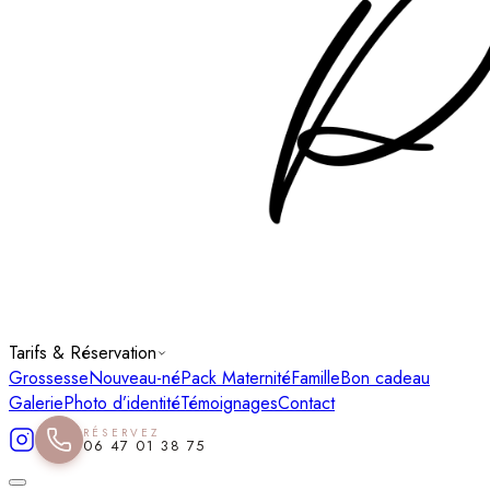
Tarifs & Réservation
Grossesse
Nouveau-né
Pack Maternité
Famille
Bon cadeau
Galerie
Photo d’identité
Témoignages
Contact
RÉSERVEZ
06 47 01 38 75