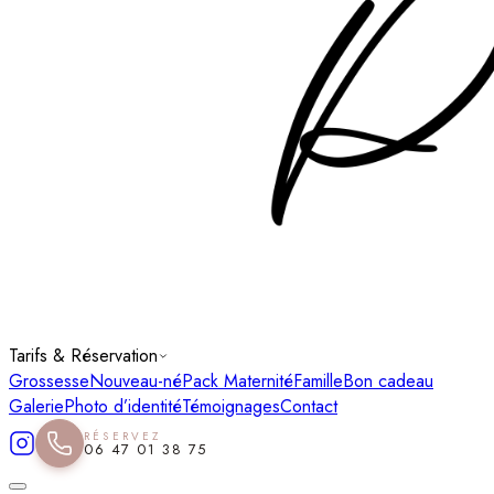
Tarifs & Réservation
Grossesse
Nouveau-né
Pack Maternité
Famille
Bon cadeau
Galerie
Photo d’identité
Témoignages
Contact
RÉSERVEZ
06 47 01 38 75