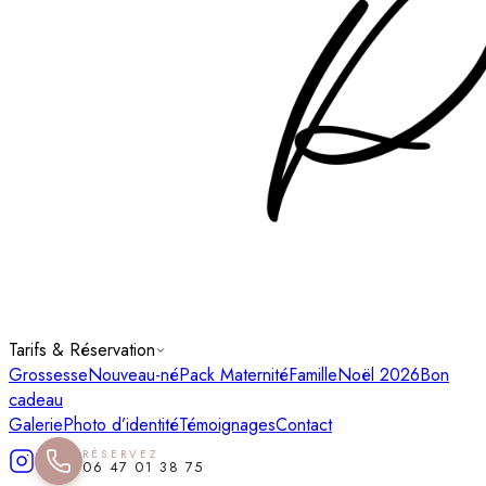
Tarifs & Réservation
Grossesse
Nouveau-né
Pack Maternité
Famille
Noël 2026
Bon
cadeau
Galerie
Photo d’identité
Témoignages
Contact
RÉSERVEZ
06 47 01 38 75