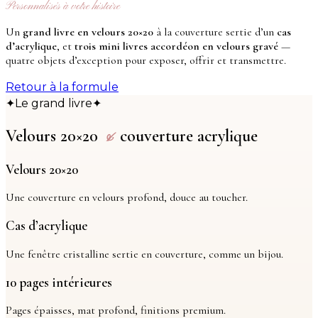
Personnalisés à votre histoire
Un
grand livre en velours 20×20
à la couverture sertie d’un
cas
d’acrylique
, et
trois mini livres accordéon en velours gravé
—
quatre objets d’exception pour exposer, offrir et transmettre.
Retour à la formule
Le grand livre
✦
✦
Velours 20×20
couverture acrylique
&
Velours 20×20
Une couverture en velours profond, douce au toucher.
Cas d’acrylique
Une fenêtre cristalline sertie en couverture, comme un bijou.
10 pages intérieures
Pages épaisses, mat profond, finitions premium.