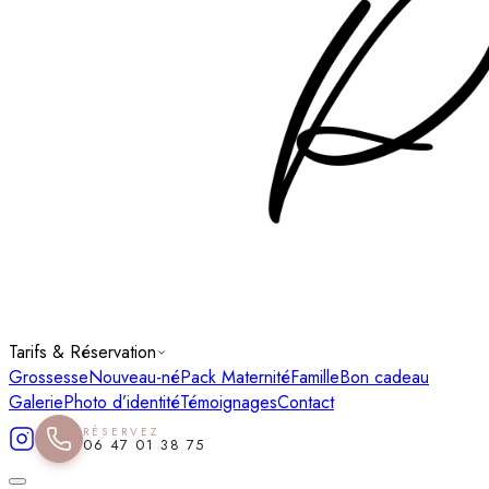
Tarifs & Réservation
Grossesse
Nouveau-né
Pack Maternité
Famille
Bon cadeau
Galerie
Photo d’identité
Témoignages
Contact
RÉSERVEZ
06 47 01 38 75