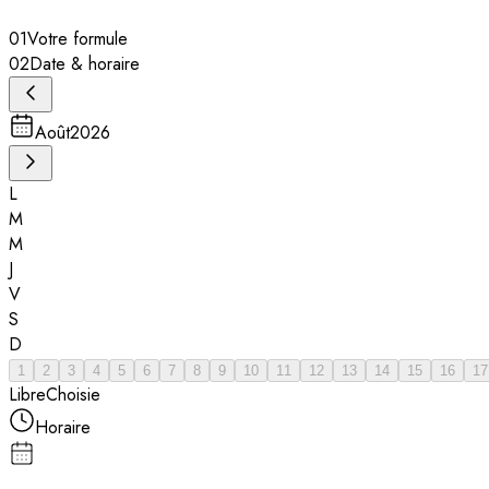
01
Votre formule
02
Date & horaire
Août
2026
L
M
M
J
V
S
D
1
2
3
4
5
6
7
8
9
10
11
12
13
14
15
16
17
Libre
Choisie
Horaire